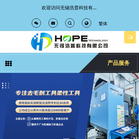
欢迎访问无锡浩普科技有限公司 官方网站
繁体
T
T
o
o
g
g
产品服务
g
g
l
l
e
e
S
S
e
e