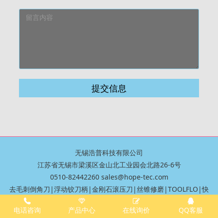
提交信息
无锡浩普科技有限公司
江苏省无锡市梁溪区金山北工业园会北路26-6号
0510-82442260 sales@hope-tec.com
去毛刺倒角刀
|
浮动铰刀柄
|
金刚石滚压刀
|
丝锥修磨
|
TOOLFLO
|
快
速钻|U钻
|
铲钻
|
VMD大钻头
|
油路刀柄
电话咨询
产品中心
在线询价
QQ客服
苏ICP备09057623号