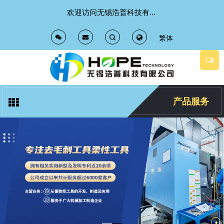
欢迎访问无锡浩普科技有限公司 官方网站
繁体
T
T
o
o
g
g
产品服务
g
g
l
l
e
e
S
S
e
e