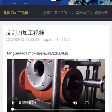
a
a
反刮刀加工视频
您现在所在位置：
网站首页
视频专区
r
r
反刮刀加工视频
c
c
2020-03-15 11:12:48
lugao
2960
h
h
fanguadao1.mp4:偏心反刮刀加工视频