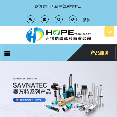
欢迎访问无锡浩普科技有限公司 官方网站
繁体
T
T
o
o
g
g
产品服务
g
g
l
l
e
e
S
S
e
e