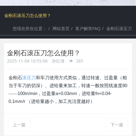
a
a
金刚石滚压刀怎么使用？
r
r
您现在所在位置：
网站首页
客户解答FAQ
金刚石滚压刀
c
c
金刚石滚压刀怎么使用？
h
h
2025-11-04 10:55:06
孙红倩
285
金刚石
滚压刀
和车刀使用方式类似，通过转速、过盈量（相
当于车刀的切深）、进给量来加工，转速一般按照线速度
80
——
100m/min
，过盈量
a=0.03mm
，进给量
fn=0.04-
0.1mm/r
（进给量越小，加工光洁度越好）
上一篇
下一篇