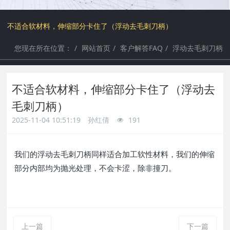
a
a
不适合软材料，伸缩部分卡住了（浮动去毛刺刀柄）
r
r
您现在所在位置：
网站首页
客户解答FAQ
浮动去毛刺刀柄
c
c
不适合软材料，伸缩部分卡住了（浮动去
h
h
毛刺刀柄）
2025-11-04 10:51:19
孙红倩
191
我们的浮动去毛刺刀柄同样适合加工软性材料，我们的伸缩
部分内部均为抛光处理，不会卡涩，除非撞刀。
上一篇
下一篇