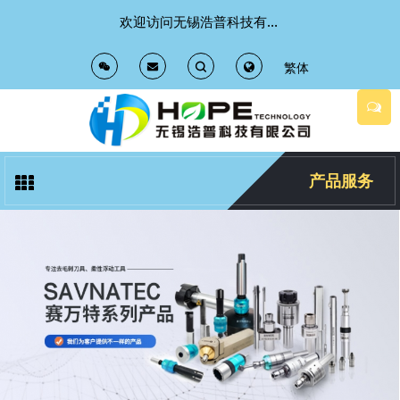
欢迎访问无锡浩普科技有限公司 官方网站
繁体
T
T
o
o
g
g
产品服务
g
g
l
l
e
e
S
S
e
e