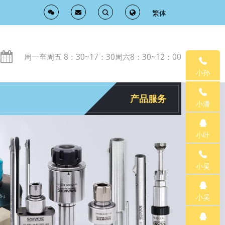
繁体
T
T
o
o
周一至周五 8：30~17：30周六8：30~12：00
g
g
小孙
g
g
产品服务
小潘
l
l
小叶
e
e
小吴
S
S
e
e
小吴
a
a