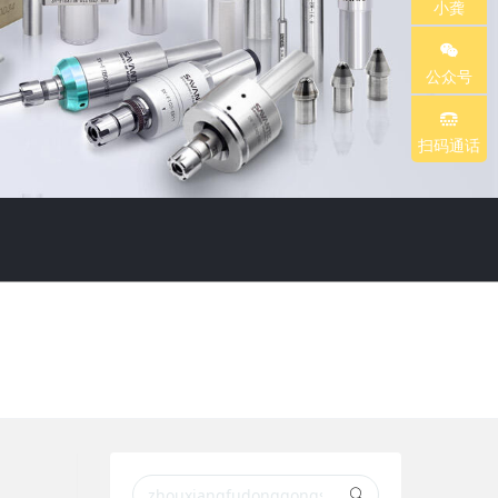
小龚
r
r
公众号
c
c
扫码通话
h
h