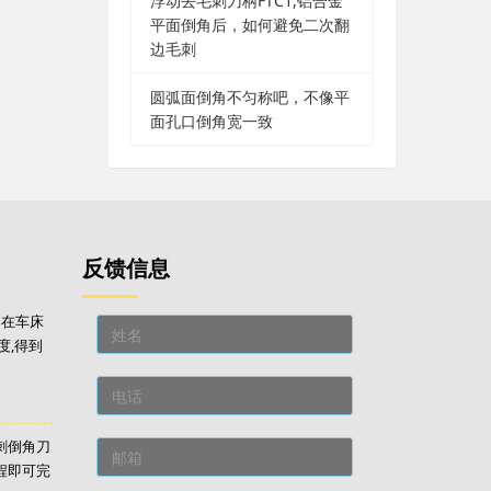
浮动去毛刺刀柄FTC1,铝合金
平面倒角后，如何避免二次翻
边毛刺
圆弧面倒角不匀称吧，不像平
面孔口倒角宽一致
反馈信息
刀在车床
度,得到
毛刺倒角刀
程即可完