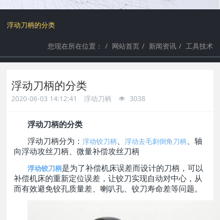
a
a
浮动刀柄的分类
r
r
您现在所在位置：
网站首页
新闻资讯
工具技术
c
c
浮动刀柄的分类
h
h
2020-06-03 14:12:41
浮动刀柄
3038
浮动刀柄的分类
浮动铰刀柄
浮动去毛刺倒角刀柄
浮动刀柄分为：
、
、轴
向浮动攻丝刀柄、微量补偿攻丝刀柄
浮动铰刀柄
是为了补偿机床误差而设计的刀柄，可以
补偿机床的重新定位误差，让铰刀实现自动对中心，从
而有效避免铰孔质量差、喇叭孔、铰刀寿命差等问题。