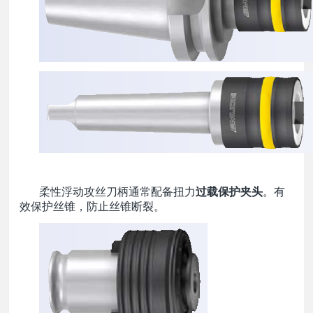
柔性浮动攻丝刀柄通常配备扭力
过载保护夹头
。有
效保护丝锥，防止丝锥断裂。