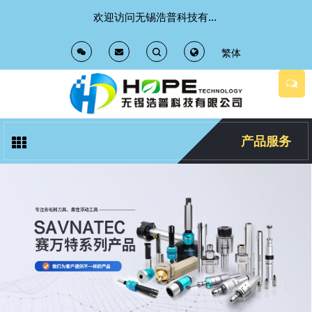
欢迎访问无锡浩普科技有限公司 官方网站
繁体
T
T
o
o
g
g
产品服务
g
g
l
l
e
e
S
S
e
e